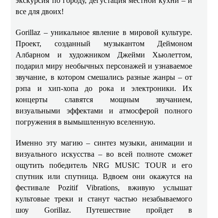
экскурсия по городу, дегустация местной кухни – и
все для двоих!
Gorillaz – уникальное явление в мировой культуре.
Проект, созданный музыкантом Деймоном
Албарном и художником Джейми Хьюлеттом,
подарил миру необычных персонажей и узнаваемое
звучание, в котором смешались разные жанры – от
рэпа и хип-хопа до рока и электроники. Их
концерты славятся мощным звучанием,
визуальными эффектами и атмосферой полного
погружения в вымышленную вселенную.
Именно эту магию – синтез музыки, анимации и
визуального искусства – во всей полноте сможет
ощутить победитель NRG MUSIC TOUR и его
спутник или спутница. Вдвоем они окажутся на
фестивале Pozitif Vibrations, вживую услышат
культовые треки и станут частью незабываемого
шоу Gorillaz. Путешествие пройдет в