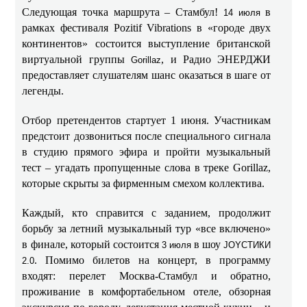
Следующая точка маршрута – Стамбул!
в
14 июля
рамках фестиваля Pozitif Vibrations в «городе двух
континентов» состоится выступление британской
виртуальной группы
, и Радио ЭНЕРДЖИ
Gorillaz
предоставляет слушателям шанс оказаться в шаге от
легенды.
Отбор претендентов стартует 1 июня. Участникам
предстоит дозвониться после специального сигнала
в студию прямого эфира и пройти музыкальный
тест – угадать пропущенные слова в треке Gorillaz,
которые скрыты за фирменным смехом коллектива.
Каждый, кто справится с заданием, продолжит
борьбу за летний музыкальный тур «все включено»
в финале, который состоится
в шоу
3 июля
JOYСТИКИ
. Помимо билетов на концерт, в программу
2.0
входят: перелет Москва-Стамбул и обратно,
проживание в комфортабельном отеле, обзорная