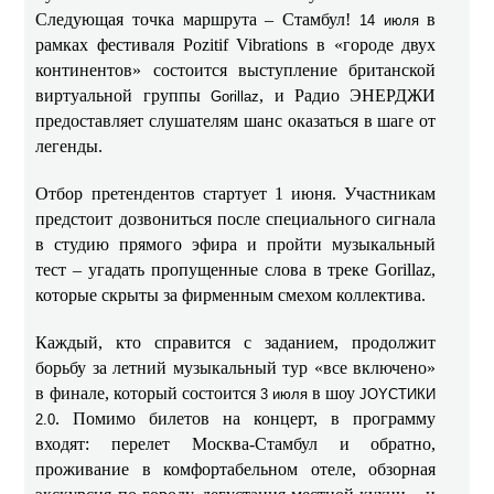
Следующая точка маршрута – Стамбул!
в
14 июля
рамках фестиваля Pozitif Vibrations в «городе двух
континентов» состоится выступление британской
виртуальной группы
, и Радио ЭНЕРДЖИ
Gorillaz
предоставляет слушателям шанс оказаться в шаге от
легенды.
Отбор претендентов стартует 1 июня. Участникам
предстоит дозвониться после специального сигнала
в студию прямого эфира и пройти музыкальный
тест – угадать пропущенные слова в треке Gorillaz,
которые скрыты за фирменным смехом коллектива.
Каждый, кто справится с заданием, продолжит
борьбу за летний музыкальный тур «все включено»
в финале, который состоится
в шоу
3 июля
JOYСТИКИ
. Помимо билетов на концерт, в программу
2.0
входят: перелет Москва-Стамбул и обратно,
проживание в комфортабельном отеле, обзорная