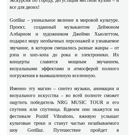
экскурсия по городу, дегустация местной кухни – и
все для двоих!
Gorillaz – уникальное явление в мировой культуре.
Проект, созданный музыкантом Деймоном
Албарном и художником Джейми Хьюлеттом,
подарил миру необычных персонажей и узнаваемое
звучание, в котором смешались разные жанры – от
рэпа и хип-хопа до рока и электроники. Их
концерты славятся мощным звучанием,
визуальными эффектами и атмосферой полного
погружения в вымышленную вселенную.
Именно эту магию – синтез музыки, анимации и
визуального искусства – во всей полноте сможет
ощутить победитель NRG MUSIC TOUR и его
спутник или спутница. Вдвоем они окажутся на
фестивале Pozitif Vibrations, вживую услышат
культовые треки и станут частью незабываемого
шоу Gorillaz. Путешествие пройдет в