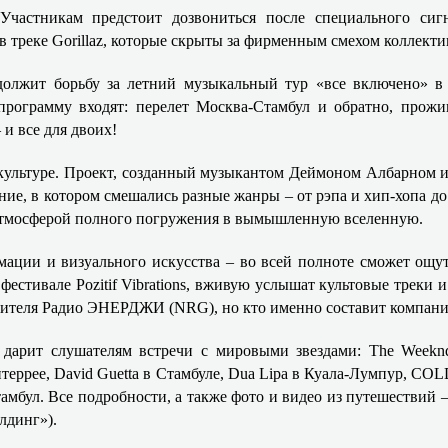
 Участникам предстоит дозвониться после специального си
 треке Gorillaz, которые скрыты за фирменным смехом коллекти
одолжит борьбу за летний музыкальный тур «все включено» в
программу входят: перелет Москва-Стамбул и обратно, прожи
 и все для двоих!
й культуре. Проект, созданный музыкантом Деймоном Албарном
ие, в котором смешались разные жанры – от рэпа и хип-хопа до
атмосферой полного погружения в вымышленную вселенную.
имации и визуального искусства – во всей полноте сможет о
естивале Pozitif Vibrations, вживую услышат культовые треки и
ителя Радио ЭНЕРДЖИ (NRG), но кто именно составит компанию
 дарит слушателям встречи с мировыми звездами: The Weeknd 
онтеррее, David Guetta в Стамбуле, Dua Lipa в Куала-Лумпур, C
тамбул. Все подробности, а также фото и видео из путешествий 
лдинг»).