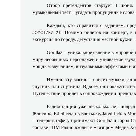
Отбор претендентов стартует 1 июня.
музыкальный тест – угадать пропущенные слова в
Каждый, кто справится с заданием, пр
. Помимо билетов на концерт, в 
JOYСТИКИ 2.0
экскурсия по городу, дегустация местной кухни –
Gorillaz – уникальное явление в мирово
миру необычных персонажей и узнаваемое звучан
мощным звучанием, визуальными эффектами и 
Именно эту магию – синтез музыки, ан
спутник или спутница. Вдвоем они окажутся на ф
Путешествие пройдет в сопровождении представ
Радиостанция уже несколько лет подряд
Жанейро, Ed Sheeran в Бангкоке, Jared Leto в М
– теперь эстафету принимают Gorillaz и город С
составе ГПМ Радио входит в «Газпром-Медиа Хо