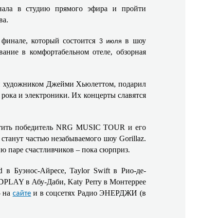
гнала в студию прямого эфира и пройти
ва.
 финале, который состоится
в шоу
3 июля
вание в комфортабельном отеле, обзорная
 и художником Джейми Хьюлеттом, подарил
 рока и электроники. Их концерты славятся
щутить победитель NRG MUSIC TOUR и его
 станут частью незабываемого шоу Gorillaz.
 паре счастливчиков – пока сюрприз.
в Буэнос-Айресе, Taylor Swift в Рио-де-
OLDPLAY в Абу-Даби, Katy Perry в Монтеррее
– на
и в соцсетях Радио ЭНЕРДЖИ (в
сайте