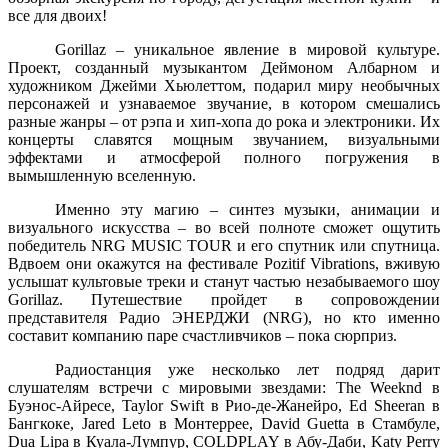
все для двоих!
Gorillaz – уникальное явление в мировой культуре.
Проект, созданный музыкантом Деймоном Албарном и
художником Джейми Хьюлеттом, подарил миру необычных
персонажей и узнаваемое звучание, в котором смешались
разные жанры – от рэпа и хип-хопа до рока и электроники. Их
концерты славятся мощным звучанием, визуальными
эффектами и атмосферой полного погружения в
вымышленную вселенную.
Именно эту магию – синтез музыки, анимации и
визуального искусства – во всей полноте сможет ощутить
победитель NRG MUSIC TOUR и его спутник или спутница.
Вдвоем они окажутся на фестивале Pozitif Vibrations, вживую
услышат культовые треки и станут частью незабываемого шоу
Gorillaz. Путешествие пройдет в сопровождении
представителя Радио ЭНЕРДЖИ (NRG), но кто именно
составит компанию паре счастливчиков – пока сюрприз.
Радиостанция уже несколько лет подряд дарит
слушателям встречи с мировыми звездами: The Weeknd в
Буэнос-Айресе, Taylor Swift в Рио-де-Жанейро, Ed Sheeran в
Бангкоке, Jared Leto в Монтеррее, David Guetta в Стамбуле,
Dua Lipa в Куала-Лумпур, COLDPLAY в Абу-Даби, Katy Perry