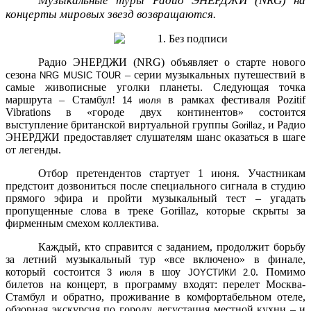
Музыкальные туры Радио ЭНЕРДЖИ (NRG) на
концерты мировых звезд возвращаются.
Радио ЭНЕРДЖИ (NRG) объявляет о старте нового
сезона
– серии музыкальных путешествий в
NRG MUSIC TOUR
самые живописные уголки планеты. Следующая точка
маршрута – Стамбул!
в рамках фестиваля Pozitif
14 июля
Vibrations в «городе двух континентов» состоится
выступление британской виртуальной группы
, и Радио
Gorillaz
ЭНЕРДЖИ предоставляет слушателям шанс оказаться в шаге
от легенды.
Отбор претендентов стартует 1 июня. Участникам
предстоит дозвониться после специального сигнала в студию
прямого эфира и пройти музыкальный тест – угадать
пропущенные слова в треке Gorillaz, которые скрыты за
фирменным смехом коллектива.
Каждый, кто справится с заданием, продолжит борьбу
за летний музыкальный тур «все включено» в финале,
который состоится
в шоу
. Помимо
3 июля
JOYСТИКИ 2.0
билетов на концерт, в программу входят: перелет Москва-
Стамбул и обратно, проживание в комфортабельном отеле,
обзорная экскурсия по городу, дегустация местной кухни – и