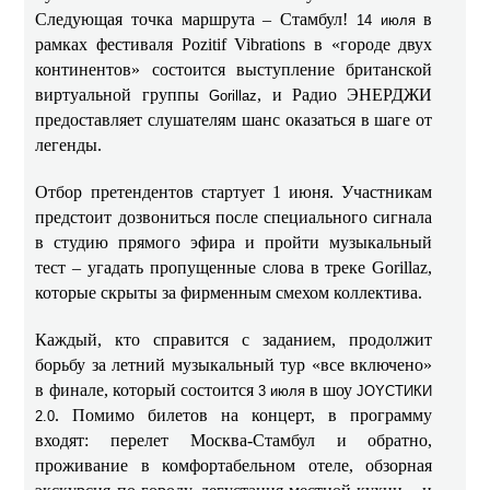
Следующая точка маршрута – Стамбул!
в
14 июля
рамках фестиваля Pozitif Vibrations в «городе двух
континентов» состоится выступление британской
виртуальной группы
, и Радио ЭНЕРДЖИ
Gorillaz
предоставляет слушателям шанс оказаться в шаге от
легенды.
Отбор претендентов стартует 1 июня. Участникам
предстоит дозвониться после специального сигнала
в студию прямого эфира и пройти музыкальный
тест – угадать пропущенные слова в треке Gorillaz,
которые скрыты за фирменным смехом коллектива.
Каждый, кто справится с заданием, продолжит
борьбу за летний музыкальный тур «все включено»
в финале, который состоится
в шоу
3 июля
JOYСТИКИ
. Помимо билетов на концерт, в программу
2.0
входят: перелет Москва-Стамбул и обратно,
проживание в комфортабельном отеле, обзорная