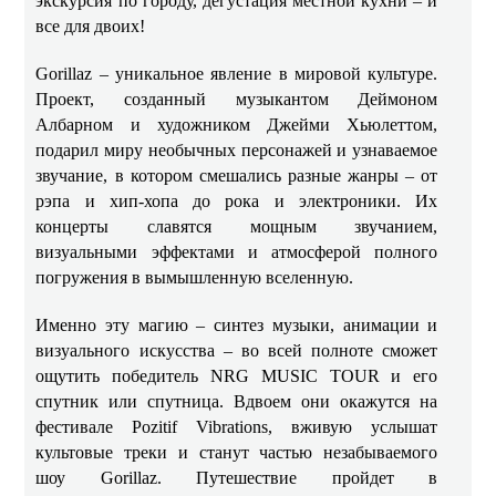
экскурсия по городу, дегустация местной кухни – и
все для двоих!
Gorillaz – уникальное явление в мировой культуре.
Проект, созданный музыкантом Деймоном
Албарном и художником Джейми Хьюлеттом,
подарил миру необычных персонажей и узнаваемое
звучание, в котором смешались разные жанры – от
рэпа и хип-хопа до рока и электроники. Их
концерты славятся мощным звучанием,
визуальными эффектами и атмосферой полного
погружения в вымышленную вселенную.
Именно эту магию – синтез музыки, анимации и
визуального искусства – во всей полноте сможет
ощутить победитель NRG MUSIC TOUR и его
спутник или спутница. Вдвоем они окажутся на
фестивале Pozitif Vibrations, вживую услышат
культовые треки и станут частью незабываемого
шоу Gorillaz. Путешествие пройдет в