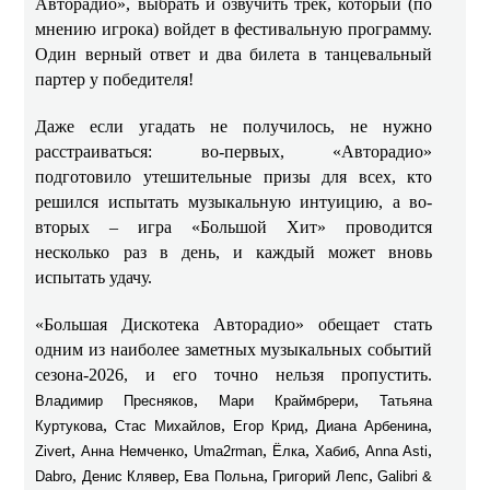
Авторадио», выбрать и озвучить трек, который (по
мнению игрока) войдет в фестивальную программу.
Один верный ответ и два билета в танцевальный
партер у победителя!
Даже если угадать не получилось, не нужно
расстраиваться: во-первых, «Авторадио»
подготовило утешительные призы для всех, кто
решился испытать музыкальную интуицию, а во-
вторых – игра «Большой Хит» проводится
несколько раз в день, и каждый может вновь
испытать удачу.
«Большая Дискотека Авторадио» обещает стать
одним из наиболее заметных музыкальных событий
сезона-2026, и его точно нельзя пропустить.
,
,
Владимир Пресняков
Мари Краймбрери
Татьяна
,
,
,
,
Куртукова
Стас Михайлов
Егор Крид
Диана Арбенина
,
,
,
,
,
,
Zivert
Анна Немченко
Uma2rman
Ёлка
Хабиб
Anna Asti
,
,
,
,
Dabro
Денис Клявер
Ева Польна
Григорий Лепс
Galibri &