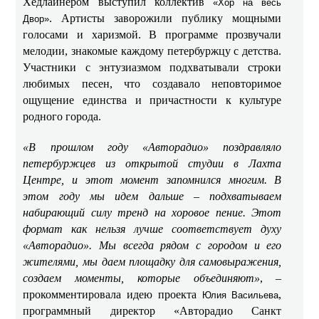
Хедлайнером выступил коллектив
«Хор на весь
. Артисты заворожили публику мощными
Двор»
голосами и харизмой. В программе прозвучали
мелодии, знакомые каждому петербуржцу с детства.
Участники с энтузиазмом подхватывали строки
любимых песен, что создавало неповторимое
ощущение единства и причастности к культуре
родного города.
«В прошлом году «Авторадио» поздравляло
петербуржцев из открытой студии в Лахта
Центре, и этот момент запомнился многим. В
этом году мы идем дальше – подхватываем
набирающий силу тренд на хоровое пение. Этот
формат как нельзя лучше соответствует духу
«Авторадио». Мы всегда рядом с городом и его
жителями, мы даем площадку для самовыражения,
создаем моменты, которые объединяют»
, –
прокомментировала идею проекта
,
Юлия Васильева
программный директор «Авторадио Санкт