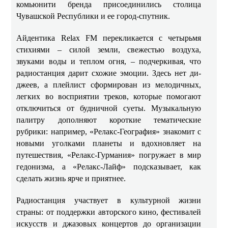
комьюнити бренда присоединились столица
Чувашской Республики и ее город-спутник.
Айдентика Relax FM перекликается с четырьмя
стихиями – силой земли, свежестью воздуха,
звуками воды и теплом огня, – подчеркивая, что
радиостанция дарит схожие эмоции. Здесь нет ди-
джеев, а плейлист сформирован из мелодичных,
легких во восприятии треков, которые помогают
отключиться от будничной суеты. Музыкальную
палитру дополняют короткие тематические
рубрики: например, «Релакс‑География» знакомит с
новыми уголками планеты и вдохновляет на
путешествия, «Релакс‑Гурмания» погружает в мир
гедонизма, а «Релакс‑Лайф» подсказывает, как
сделать жизнь ярче и приятнее.
Радиостанция участвует в культурной жизни
страны: от поддержки авторского кино, фестивалей
искусств и джазовых концертов до организации