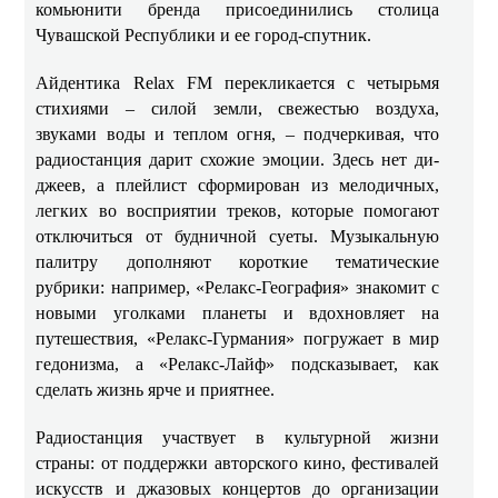
комьюнити бренда присоединились столица
Чувашской Республики и ее город-спутник.
Айдентика Relax FM перекликается с четырьмя
стихиями – силой земли, свежестью воздуха,
звуками воды и теплом огня, – подчеркивая, что
радиостанция дарит схожие эмоции. Здесь нет ди-
джеев, а плейлист сформирован из мелодичных,
легких во восприятии треков, которые помогают
отключиться от будничной суеты. Музыкальную
палитру дополняют короткие тематические
рубрики: например, «Релакс‑География» знакомит с
новыми уголками планеты и вдохновляет на
путешествия, «Релакс‑Гурмания» погружает в мир
гедонизма, а «Релакс‑Лайф» подсказывает, как
сделать жизнь ярче и приятнее.
Радиостанция участвует в культурной жизни
страны: от поддержки авторского кино, фестивалей
искусств и джазовых концертов до организации