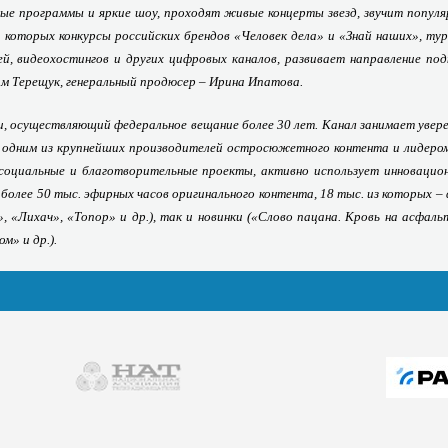
ные программы и яркие шоу, проходят живые концерты звезд, звучит попул
 которых конкурсы российских брендов «Человек дела» и «Знай наших», тур
й, видеохостингов и других цифровых каналов, развивает направление по
м Терещук, генеральный продюсер – Ирина Ипатова.
и, осуществляющий федеральное вещание более 30 лет. Канал занимает увере
 одним из крупнейших производителей остросюжетного контента и лидером
социальные и благотворительные проекты, активно использует инновацион
олее 50 тыс. эфирных часов оригинального контента, 18 тыс. из которых –
 «Лихач», «Топор» и др.), так и новинки («Слово пацана. Кровь на асфаль
м» и др.).