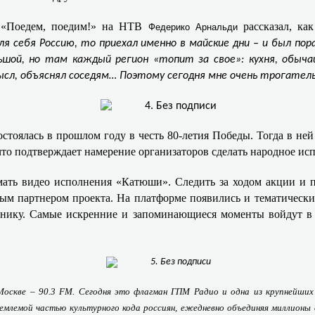
 «Поедем, поедим!» на НТВ
рассказал, ка
Федерико Арнальди
я себя Россию, то приехал именно в майские дни – и был п
шой, но там каждый регион «топит за свое»: кухня, обычаи
ысл, объяснял соседям… Поэтому сегодня мне очень трогатель
тоялась в прошлом году в честь 80‑летия Победы. Тогда в ней 
, что подтверждает намерение организаторов сделать народное 
ть видео исполнения «Катюши». Следить за ходом акции и п
 партнером проекта. На платформе появились и тематически
зднику. Самые искренние и запоминающиеся моменты войдут 
 Москве – 90.3 FM. Сегодня это флагман ГПМ Радио и одна из крупнейши
емлемой частью культурного кода россиян, ежедневно объединяя миллионы