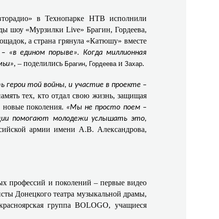
вторадио» в Технопарке НТВ исполнили
ды шоу «Мурзилки Live» Брагин, Гордеева,
ощадок, а страна грянула «Катюшу» вместе
– «в едином порыве». Когда миллионная
, – поделились
,
и
.
мьи»
Брагин
Гордеева
Захар
 герои той войны, и участие в проекте –
память тех, кто отдал свою жизнь, защищая
ь новые поколения.
«Мы не просто поем –
кции помогают молодежи услышать это,
ссийской армии имени А.В. Александрова,
ных профессий и поколений – первые видео
исты Донецкого театра музыкальной драмы,
 красноярская группа BOLOGO, учащиеся