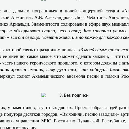
е «на дальнем пограничье» в новой концертной студии «А
ской Армии им. А.В. Александрова, Люся Чеботина, Алсу, звез
ико Арнальди. Знаменитости солировали в эфире двух медиапл
орые объединяют нацию, весь народ. Как говорили раньше 
т – все от сердца. Память жива, и это важно для каждой се
для которой связь с праздником личная:
«В моей семье тоже есть
о ее мнению, самое малое, что может сделать каждый, – чтить 
– часть нашего героического прошлого, о котором должны знат
ции хранят эмоции, силу духа тех, кто победил. Такие а
дчеркнул солист Академического ансамбля песни и пляски Ро
ах, у памятников, в уютных дворах. Проект собрал людей раз
ще полутора десятков городов. «Выходили, песню заводили» арт
лавного управления МЧС России по Чувашской Республике,
 и многие другие.