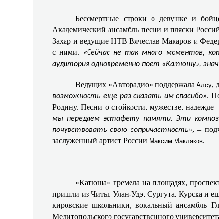
Бессмертные строки о девушке и бойц
Академический ансамбль песни и пляски Россий
Захар и ведущие НТВ Вячеслав Макаров и Федер
с ними.
«Сейчас не так много моментов, кот
аудитория одновременно поет «Катюшу», значи
Ведущих «Авторадио» поддержала
, 
Алсу
. П
возможность еще раз сказать им спасибо»
Родину. Песни о стойкости, мужестве, надежде 
мы передаем эстафету памяти. Эти компози
, – по
почувствовать свою сопричастность»
заслуженный артист России
.
Максим Маклаков
«Катюша» гремела на площадях, проспект
пришли из Читы, Улан‑Удэ, Сургута, Курска и е
кировские школьники, вокальный ансамбль Г
Мелитопольского государственного университета