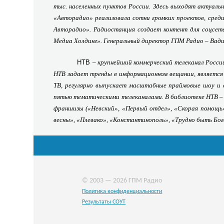
тыс. населенных пунктов России. Здесь выходят актуаль
«Авторадио» реализовала сотни громких проектов, среди
Авторадио». Радиостанция создает контент для соцсете
Медиа Холдинг». Генеральный директор ГПМ Радио – Вади
НТВ
– крупнейший коммерческий телеканал Росси
НТВ задает тренды в информационном вещании, является
ТВ, регулярно выпускает масштабные праймовые шоу и 
пятью тематическими телеканалами. В библиотеке НТВ – б
франшизы («Невский», «Первый отдел», «Скорая помощь»,
весны», «Плевако», «Константинополь», «Трудно быть Бого
© 2003 — 2026 ГПМ Радио
Политика конфиденциальности
Результаты СОУТ