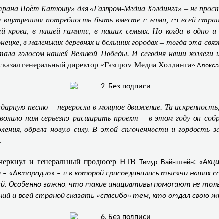
трана Поёт Катюшу» для «Газпром-Медиа Холдинга» – не прост
 внутренняя потребность быть вместе с вами, со всей стран
й крови, в нашей памяти, в наших семьях. Но когда в одно
нецке, в маленьких деревнях и больших городах – тогда эта св
стала голосом нашей Великой Победы. И сегодня наши коллеги
– сказал генеральный директор «Газпром-Медиа Холдинга»
Алекса
ндарную песню – переросла в мощное движение. Та искренност
волило нам серьезно расширить проект – в этом году он соб
оления, обрела новую силу. В этой сплоченности и гордость за
.
дчеркнул и генеральный продюсер НТВ
:
Тимур Вайнштейн
«Акц
и – «Авторадио» – и к которой присоединились тысячи наших 
ей. Особенно важно, что такие инициативы помогают не тольк
ний и всей страной сказать «спасибо» тем, кто отдал свою ж