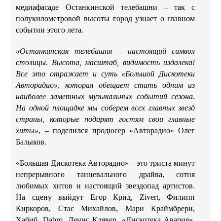
медиафасаде Останкинской телебашни – так с
полукилометровой высоты город узнает о главном
событии этого лета.
«Останкинская телебашня – настоящий символ
столицы. Высота, масштаб, видимость издалека!
Все это отражает и суть
«Большой Дискотеки
Авторадио», которая обещает стать одним из
наиболее заметных музыкальных событий сезона.
На одной площадке мы соберем всех главных звезд
страны, которые подарят гостям свои главные
хиты»
, – поделился продюсер «Авторадио» Олег
Балыков.
«Большая Дискотека Авторадио» – это триста минут
непрерывного танцевального драйва, сотня
любимых хитов и настоящий звездопад артистов.
На сцену выйдут Егор Крид, Zivert, Филипп
Киркоров, Стас Михайлов, Мари Краймбрери,
Хабиб, Dabro, Денис Клявер, «Дискотека Авария»,