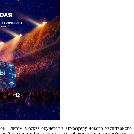
ное – летом Москва окунется в атмосферу нового масштабного
льный стадион «Динамо» им. Льва Яшина» состоится «Большая