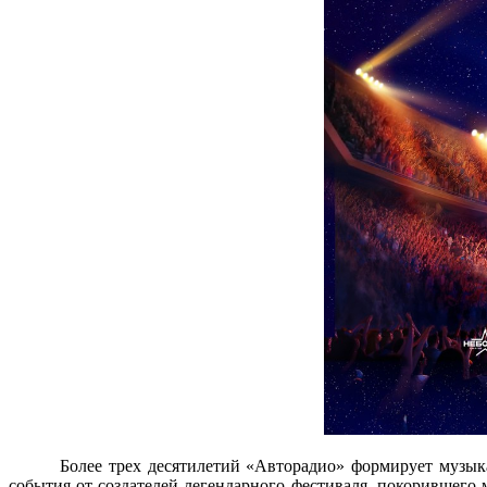
Более трех десятилетий «Авторадио» формирует музык
события от создателей легендарного фестиваля, покорившег