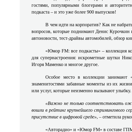
гостями, популярными блогерами и авторитет
подкаста – и это уже более 900 выпусков!
В чем идти на корпоратив? Как не набрать
вопросов, которые поднимают Денис Курочкин и
автоновости, тест-драйвы автомобилей, обзор к
«Юмор FM: все подкасты» – коллекция ко
для супернастроения: искрометные шутки Ник
Игоря Маменко и многое другое.
Особое место в коллекции занимают 
знаменитостями забавные моменты из их жизн
или услуг, которые неизменно вызывают улыбку.
«Важно не только соответствовать ожи
вошли в рейтинг крупнейшего стримингового сер
присутствие в цифровой среде»
, – отметила ру
«Авторадио» и «Юмор FM» в составе ГПМ