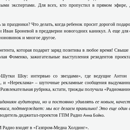
ными экспертами. Для всех, кто пропустил в прямом эфире,
 за праздники? Что делать, когда ребенок просит дорогой подар
 Иван Броневой в преддверии новогодних каникул. А еще для 
иноновинок и многое другое.
нтента, которая подарит заряд позитива в любое время! Свыше
олая Фоменко, зажигательные выступления резидентов проект
«Шутки Шоу: интервью со звездами», где ведущие Антон
и, и «Нереклама» – шуточные рекламные сообщения выдуманн
 Развлекательная рубрика, кстати, трижды получала «Радиомани
даниям аудитории, но и постоянно удивлять ее новым, качес
виса, подтверждает: мы все делаем правильно! Это еще один с
ководитель диджитал-проектов ГПМ Радио
.
Анна Бойко
 Радио входят в «Газпром-Медиа Холдинг».