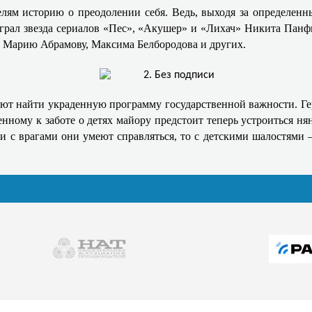
ям историю о преодолении себя. Ведь, выходя за определенны
сыграл звезда сериалов «Пес», «Акушер» и «Лихач» Никита Пан
, Марию Абрамову, Максима Белбородова и других.
т найти украденную программу государственной важности. Гер
ному к заботе о детях майору предстоит теперь устроиться нян
ли с врагами они умеют справляться, то с детскими шалостями