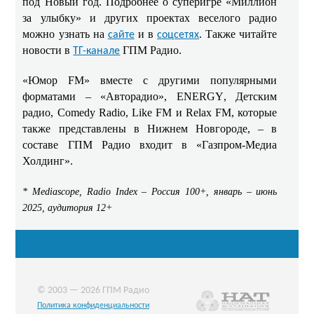
под Новый год.
Подробнее о суперигре «Миллион
за улыбку» и других проектах веселого радио
можно узнать на
и в
. Также читайте
сайте
соцсетях
новости в
ГПМ Радио.
ТГ-канале
«Юмор FM» вместе с другими популярными
форматами – «Авторадио»,
ENERGY
, Детским
радио,
Comedy
Radio
, Like FM и
Relax
FM, которые
также представлены в Нижнем Новгороде, – в
составе ГПМ Радио входит в «Газпром-Медиа
Холдинг».
* Mediascope, Radio Index – Россия 100+, январь – июнь
2025, аудитория 12+
© 2003 — 2026 ГПМ Радио
Политика конфиденциальности