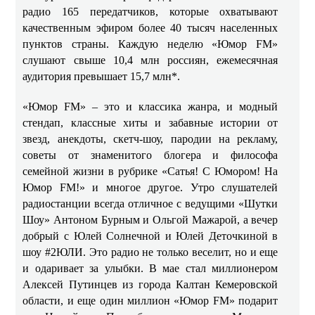
радио 165 передатчиков, которые охватывают
качественным эфиром
более 40 тысяч населенных
пунктов страны. Каждую неделю «Юмор
FM
»
слушают свыше 10,4 млн россиян, ежемесячная
аудитория превышает 15,7 млн*.
«Юмор
FM
» – это
и
классика жанра, и модный
стендап, классные хиты и забавные истории от
звезд, анекдоты, скетч-шоу, пародии на рекламу,
советы от знаменитого блогера и философа
семейной жизни в рубрике «Сатья! С Юмором! На
Юмор FM!» и многое другое. Утро слушателей
радиостанции всегда отличное с ведущими «Шутки
Шоу»
Антоном Бурным и Ольгой Мажарой, а вечер
добрый с Юлей Солнечной и Юлей Деточкиной в
шоу #2ЮЛИ.
Это радио не только веселит, но и еще
и одаривает за улыбки
.
В мае стал миллионером
Алексей Путинцев из города Калтан Кемеровской
области, и еще один миллион «Юмор
FM
» подарит