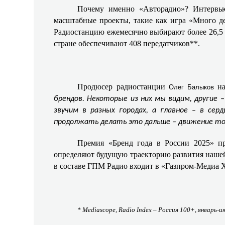
Почему именно «Авторадио»? Интервью
масштабные проекты, такие как игра «Много де
Радиостанцию ежемесячно выбирают более 26,5 м
стране обеспечивают 408 передатчиков**.
Продюсер радиостанции
на
Олег Балыков
брендов. Некоторые из них мы видим, другие 
звучим в разных городах, а главное – в се
продолжать делать это дальше – движение то
Премия «Бренд года в России 2025» пр
определяют будущую траекторию развития нашей
в составе ГПМ Радио входит в «Газпром-Медиа 
* Mediascope, Radio Index –
Россия
100+,
январь
-
и