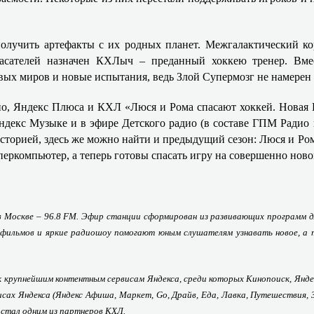
олучить артефакты с их родных планет. Межгалактический к
-спасателей назначен КХЛыч – преданный хоккею тренер. Вм
вых миров и новые испытания, ведь Злой Супермозг не намерен 
ио, Яндекс Плюса и КХЛ «Люся и Рома спасают хоккей. Новая В
декс Музыке и в эфире Детского радио (в составе ГПМ Радио 
сторией, здесь же можно найти и предыдущий сезон: Люся и Ром
еркомпьютер, а теперь готовы спасать игру на совершенно ново
в Москве – 96.8 FM. Эфир станции сформирован из развивающих программ д
ьтфильмов и яркие радиошоу помогают юным слушателям узнавать новое, а
к крупнейшим контентным сервисам Яндекса, среди которых Кинопоиск, Янде
исах Яндекса (Яндекс Афиша, Маркет, Go, Драйв, Еда, Лавка, Путешествия,
с стал одним из партнеров КХЛ.