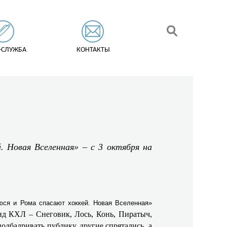
-СЛУЖБА
КОНТАКТЫ
. Новая Вселенная» – с 3 октября на
юся и Рома спасают хоккей. Новая Вселенная»
нд КХЛ – Снеговик, Лось, Конь, Пиратыч,
одбадривать публику, другие спрятались, а