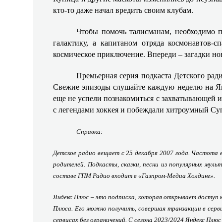
кто-то даже начал вредить своим клубам.
Чтобы помочь талисманам, необходимо п
галактику, а капитаном отряда космонавтов
космическое приключение. Впереди – загадки но
Премьерная серия подкаста Детского рад
Свежие эпизоды слушайте каждую неделю на Ян
еще не успели познакомиться с захватывающей и
с легендами хоккея и побеждали хитроумный Суп
Справка:
Детское радио вещает с 25 декабря 2007 года. Частота 
родителей. Подкасты, сказки, песни из популярных мул
составе ГПМ Радио входит в «Газпром-Медиа Холдинг».
Яндекс Плюс – это подписка, которая открывает доступ 
Плюса. Его можно получить, совершая транзакции в серв
сервисах без ограничений. С сезона 2023/2024 Яндекс Плю