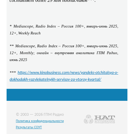
составляет более 29 млн подписчиков***.
* Mediascope, Radio Index –
Россия
100+,
январь
-
июнь
2025,
12+, Weekly Reach
** Mediascope, Radio Index –
Россия
100+,
январь
-
июнь
2025,
12+, Monthly;
онлайн
–
внутренняя
аналитика
ГПМ
Радио
,
июнь
2025
***
https://www.kinobusiness.com/news/yandeks-otchitalsya-o-
dokhodakh-razvlekatelnykh-servisov-za-vtoroy-kvartal/
© 2003 — 2026 ГПМ Радио
Политика конфиденциальности
Результаты СОУТ