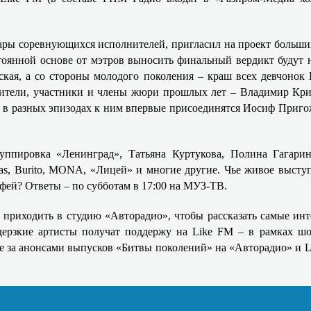
пары соревнующихся исполнителей, пригласил на проект больших
тоянной основе от мэтров выносить финальный вердикт будут 
вская, а со стороны молодого поколения – краш всех девчоно
дители, участники и члены жюри прошлых лет – Владимир К
, в разных эпизодах к ним впервые присоединятся Иосиф Приго
пировка «Ленинград», Татьяна Куртукова, Полина Гагарина
s, Burito, MONA, «Лицей» и многие другие. Чье живое высту
фей? Ответы – по субботам в 17:00 на МУЗ-ТВ.
 приходить в студию «Авторадио», чтобы рассказать самые ин
дерзкие артисты получат поддержу на Like FM – в рамках шо
е за анонсами выпусков «Битвы поколений» на «Авторадио» и L