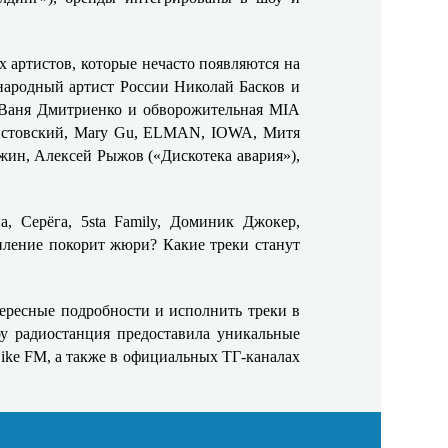
 артистов, которые нечасто появляются на
народный артист России Николай Басков и
к Ваня Дмитриенко и обворожительная MIA
ристовский, Mary Gu, ELMAN, IOWA, Митя
жин, Алексей Рыжов («Дискотека авария»),
, Серёга, 5sta Family, Доминик Джокер,
пление покорит жюри? Какие треки станут
тересные подробности и исполнить треки в
у радиостанция предоставила уникальные
ike FM, а также в официальных ТГ-каналах