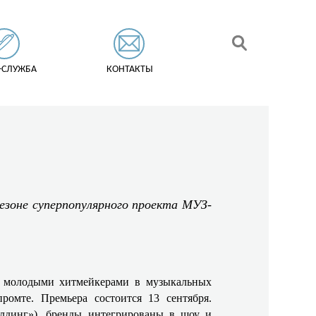
-СЛУЖБА
КОНТАКТЫ
езоне суперпопулярного проекта МУЗ-
 с молодыми хитмейкерами в музыкальных
омте. Премьера состоится 13 сентября.
лдинг»), бренды интегрированы в шоу и