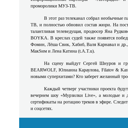
проморолики МУЗ-ТВ.
В этот раз телеканал собрал необычные 
ТВ, и полностью обновил состав жюри. На пос
талантливая телеведущая, продюсер Яна Рудко
BOYKA. В креслах судей также появятся побе
Фомин, Лёша Свик, Хабиб, Валя Карнавал и др.
МакSим и Лена Катина (t.A.T.u).
На сцену выйдут Сергей Шнуров и груп
BEARWOLF, Юлианна Караулова, Filatov & Kara
новыми суперхитами? Кто заберет желанный тро
Каждый четверг участники проекта будут
вечернем шоу «Мурзилки Live», а молодые и 
сертификаты на ротацию треков в эфире. Следит
и соцсетях.