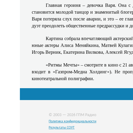
Главная героиня – девочка Варя. Она с
становится молодой танцор и знаменитый блогер 
Варя потеряла слух после аварии, и это – ее г
дуэт преодолеть общественные предрассудки и до
Картина собрала впечатляющий актерский
юные актеры Алиса Меняйкина, Матвей Кулагин
Игорь Верник, Екатерина Вилкова, Алексей Ягу
«Ритмы Мечты» – смотрите в кино с 21 ав
входит в «Газпром-Медиа Холдинг»). Не про
кинотеатральной полиграфии.
© 2003 — 2026 ГПМ Радио
Политика конфиденциальности
Результаты СОУТ