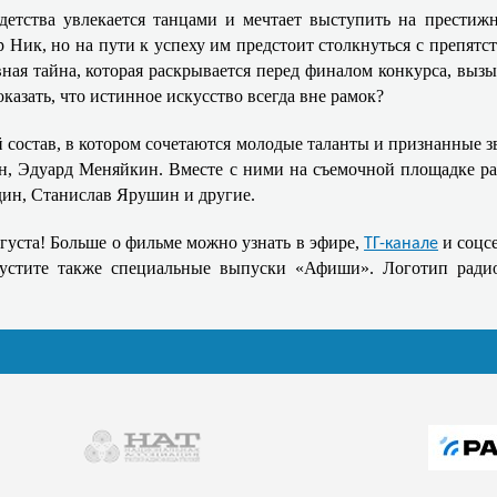
 детства увлекается танцами и мечтает выступить на престиж
Ник, но на пути к успеху им предстоит столкнуться с препятств
лавная тайна, которая раскрывается перед финалом конкурса, в
казать, что истинное искусство всегда вне рамок?
 состав, в котором сочетаются молодые таланты и признанные з
, Эдуард Меняйкин. Вместе с ними на съемочной площадке ра
дин, Станислав Ярушин и другие.
густа! Больше о фильме можно узнать в эфире,
и соцсе
ТГ-канале
пустите также специальные выпуски «Афиши». Логотип радио