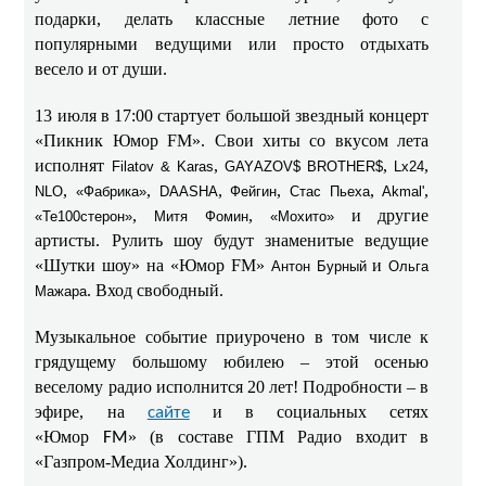
подарки, делать классные летние фото с
популярными ведущими или просто отдыхать
весело и от души.
13 июля в 17:00 стартует большой звездный концерт
«Пикник Юмор FM». Свои хиты со вкусом лета
исполнят
,
,
,
Filatov & Karas
GAYАZOV$ BROTHER$
Lx24
,
,
,
,
,
,
NLO
«Фабрика»
DAASHA
Фейгин
Стас Пьеха
Akmal'
,
,
и другие
«Те100стерон»
Митя Фомин
«Мохито»
артисты. Рулить шоу будут знаменитые ведущие
«Шутки шоу» на «Юмор
FM
»
и
Антон Бурный
Ольга
. Вход свободный.
Мажара
Музыкальное событие приурочено в том числе к
этой осенью
грядущему большому юбилею –
веселому радио исполнится 20 лет! Подробности – в
эфире, на
и в социальных сетях
сайте
«Юмор
»
(в составе ГПМ Радио входит в
FM
«Газпром-Медиа Холдинг»).