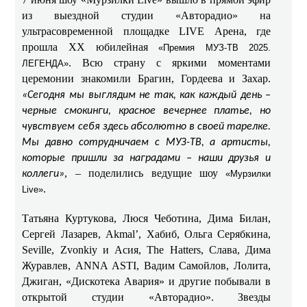
из выездной студии «Авторадио» на
ультрасовременной площадке LIVE Арена, где
прошла ХХ юбилейная
«Премия МУЗ-ТВ 2025.
. Всю страну с яркими моментами
ЛЕГЕНДА»
церемонии знакомили Брагин, Гордеева и Захар.
«Сегодня мы выглядим не так, как каждый день –
черные смокинги, красное вечернее платье, но
чувствуем себя здесь абсолютно в своей тарелке.
Мы давно сотрудничаем с МУЗ-ТВ, а артисты,
которые пришли за наградами – наши друзья и
, – поделились ведущие шоу
коллеги»
«Мурзилки
.
Live»
Татьяна Куртукова, Люся Чеботина, Дима Билан,
Сергей Лазарев, Akmal’, Хабиб, Ольга Серябкина,
Seville, Zvonkiy и Асия, The Hatters, Слава, Дима
Журавлев, ANNA ASTI, Вадим Самойлов, Лолита,
Джиган, «Дискотека Авария» и другие побывали в
открытой студии «Авторадио». Звезды