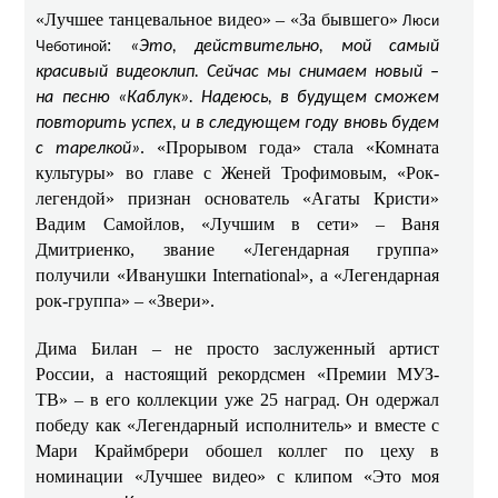
«Лучшее танцевальное видео» – «За бывшего»
Люси
:
Чеботиной
«Это, действительно, мой самый
красивый видеоклип. Сейчас мы снимаем новый –
на песню «Каблук». Надеюсь, в будущем сможем
повторить успех, и в следующем году вновь будем
. «Прорывом года» стала «Комната
с тарелкой»
культуры» во главе с Женей Трофимовым, «Рок-
легендой» признан основатель «Агаты Кристи»
Вадим Самойлов, «Лучшим в сети» – Ваня
Дмитриенко, звание «Легендарная группа»
получили «Иванушки International», а «Легендарная
рок-группа» – «Звери».
Дима Билан – не просто заслуженный артист
России, а настоящий рекордсмен «Премии МУЗ-
ТВ» – в его коллекции уже 25 наград. Он одержал
победу как «Легендарный исполнитель» и вместе с
Мари Краймбрери обошел коллег по цеху в
номинации «Лучшее видео» с клипом «Это моя