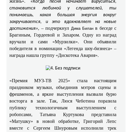
жизнь».
«Когда песня начинает вируситься,
становится любимой у слушателей, ты
понимаешь, какая большая энергия вокруг
закручивается, и это вдохновляет на новые
, – подчеркнул
в беседе с
достижения»
Дима Билан
Брагиным, Гордеевой и Захаром. Одну из наград
вручали и сами «Мурзилки». Они объявили
победителя в номинации «Легенда шоу-бизнеса» –
награда нашла группу «Дискотека Авария».
«Премия МУЗ-ТВ 2025» стала настоящим
праздником музыки, объединив мэтров сцены и
фрешменов, а яркие выступления вызвали бурю
восторга в зале. Так, Люся Чеботина поразила
публику технологичным выступлением с
робопсами, Татьяна Куртукова представила
«Матушку» в новой обработке, Григорий Лепс
вместе с Сергеем Шнуровым исполнили трек