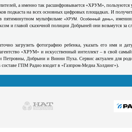
телей, а именно так расшифровывается «ХРУМ», пользуются у 
ков подкаста на всех основных цифровых площадках. И получит
о в пятиминутном мультфильме
, именин
«ХРУМ. Особенный день»
сом и главой сказочной полиции Добрыней они возьмутся за с
таточно загрузить фотографию ребенка, указать его имя и д
е агентство «ХРУМ» и искусственный интеллект – в свой самы
 Петровны, Добрыни и Винни Пуха. Сервис актуален для родите
в составе ГПМ Радио входит в «Газпром-Медиа Холдинг»).