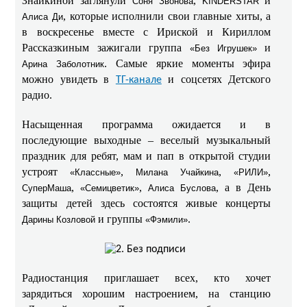
Знайкиной заглянули
,
и
Соня Звонова
KINDERSTAR
, которые исполнили свои главные хиты, а
Алиса Ди
в воскресенье вместе с Ириской и Кириллом
Рассказкиным зажигали группа
и
«Без Игрушек»
. Самые яркие моменты эфира
Арина Заболотник
можно увидеть в
и соцсетях Детского
ТГ-канале
радио.
Насыщенная программа ожидается и в
последующие выходные – веселый музыкальный
праздник для ребят, мам и пап в открытой студии
устроят
,
,
,
«Классные»
Милана Учайкина
«РИЛИ»
,
,
, а в День
СуперМаша
«Семицветик»
Алиса Буслова
защиты детей здесь состоятся живые концерты
и группы
.
Дарины Козловой
«Фэмили»
Радиостанция приглашает всех, кто хочет
зарядиться хорошим настроением, на станцию