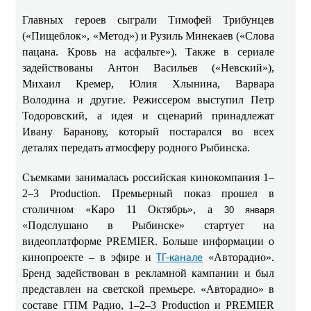
Главных героев сыграли Тимофей Трибунцев
(«Пищеблок», «Метод») и Рузиль Минекаев («Слова
пацана. Кровь на асфальте»). Также в сериале
задействованы Антон Васильев («Невский»),
Михаил Кремер, Юлия Хлынина, Варвара
Володина и другие. Режиссером выступил Петр
Тодоровский, а идея и сценарий принадлежат
Ивану Баранову, который постарался во всех
деталях передать атмосферу родного Рыбинска.
Съемками занималась российская кинокомпания 1–
2–3 Production. Премьерный показ прошел в
столичном «Каро 11 Октябрь», а
30 января
«Подслушано в Рыбинске» стартует на
видеоплатформе PREMIER. Больше информации о
кинопроекте – в эфире и
«Авторадио».
ТГ-канале
Бренд задействован в рекламной кампании и был
представлен на светской премьере. «Авторадио» в
составе ГПМ Радио, 1–2–3 Production и PREMIER