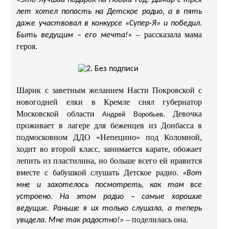
«Это лучший подарок на Новый год! Дамир с трех
лет хотел попасть на Детское радио, а в пять
даже участвовал в конкурсе «Супер-Я» и победил.
– рассказала мама
Быть ведущим – его мечта!»
героя.
Шарик с заветным желанием Насти Покровской с
новогодней елки в Кремле снял губернатор
Московской области
. Девочка
Андрей Воробьев
проживает в лагере для беженцев из Донбасса в
подмосковном ДДО «Непецино» под Коломной,
ходит во второй класс, занимается карате, обожает
лепить из пластилина, но больше всего ей нравится
вместе с бабушкой слушать Детское радио.
«Вот
мне и захотелось посмотреть, как там все
устроено. На этом радио – самые хорошие
ведущие. Раньше я их только слушала, а теперь
– поделилась она.
увидела. Мне так радостно!»