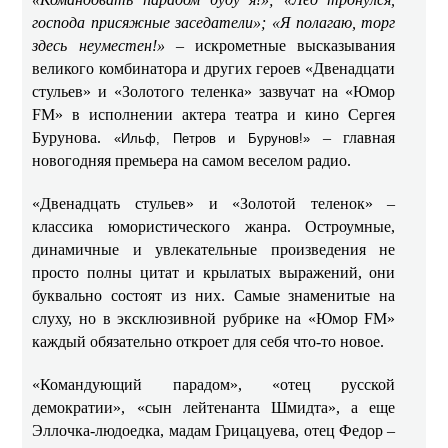
господа присяжные заседатели»; «Я полагаю, торг
здесь неуместен!»
– искрометные высказывания
великого комбинатора и других героев «Двенадцати
стульев» и «Золотого теленка» зазвучат на «Юмор
FM» в исполнении актера театра и кино Сергея
Бурунова.
– главная
«Ильф, Петров и Бурунов!»
новогодняя премьера на самом веселом радио.
«Двенадцать стульев» и «Золотой теленок» –
классика юмористического жанра. Остроумные,
динамичные и увлекательные произведения не
просто полны цитат и крылатых выражений, они
буквально состоят из них. Самые знаменитые на
слуху, но в эксклюзивной рубрике на «Юмор FM»
каждый обязательно откроет для себя что-то новое.
«Командующий парадом», «отец русской
демократии», «сын лейтенанта Шмидта», а еще
Эллочка-людоедка, мадам Грицацуева, отец Федор –