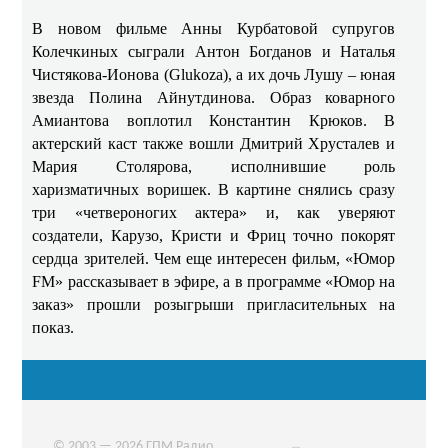
В новом фильме Анны Курбатовой супругов
Колечкиных сыграли Антон Богданов и Наталья
Чистякова-Ионова (Glukoza), а их дочь Лушу – юная
звезда Полина Айнутдинова. Образ коварного
Амиантова воплотил Константин Крюков. В
актерский каст также вошли Дмитрий Хрусталев и
Мария Столярова, исполнившие роль
харизматичных воришек. В картине снялись сразу
три «четвероногих актера» и, как уверяют
создатели, Карузо, Кристи и Фриц точно покорят
сердца зрителей. Чем еще интересен фильм, «Юмор
FM» рассказывает в эфире, а в программе «Юмор на
заказ» прошли розыгрыши пригласительных на
показ.
© 2003 — 2026 ГПМ Радио