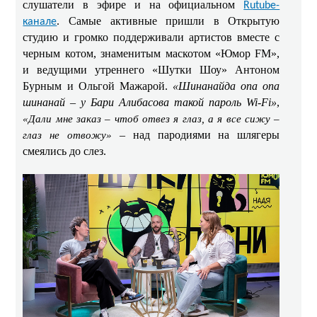
слушатели в эфире и на официальном
Rutube-
. Самые активные пришли в Открытую
канале
студию и громко поддерживали артистов вместе с
черным котом, знаменитым маскотом «Юмор FM»,
и ведущими утреннего «Шутки Шоу» Антоном
Бурным и Ольгой Мажарой.
«Шинанайда опа опа
шинанай – у Бари Алибасова такой пароль Wi-Fi»
,
«Дали мне заказ – чтоб отвез я глаз, а я все сижу –
глаз не отвожу»
– над пародиями на шлягеры
смеялись до слез.