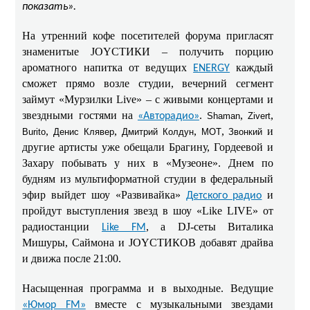
показать».
На утренний кофе посетителей форума пригласят
знаменитые JOYСТИКИ – получить порцию
ароматного напитка от ведущих
каждый
ENERGY
сможет прямо возле студии, вечерний сегмент
займут «Мурзилки Live» – с живыми концертами и
звездными гостями на
.
,
,
«Авторадио»
Shaman
Zivert
,
,
,
,
и
Burito
Денис Клявер
Дмитрий Колдун
МОТ
Звонкий
другие артисты уже обещали Брагину, Гордеевой и
Захару побывать у них в «Музеоне». Днем по
будням из мультиформатной студии в федеральный
эфир выйдет шоу «Развивайка»
и
Детского радио
пройдут выступления звезд в шоу «Like LIVE» от
радиостанции
, а DJ-сеты Виталика
Like FM
Мишуры, Саймона и JOYСТИКОВ добавят драйва
и движа после 21:00.
Насыщенная программа и в выходные. Ведущие
вместе с музыкальными звездами
«Юмор FM»