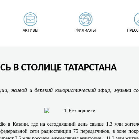
АКТИВЫ
ФИЛИАЛЫ
ПРЕСС
Ь В СТОЛИЦЕ ТАТАРСТАНА
ии, живой и дерзкий юмористический эфир, музыка со 
.
io в Казани, где на сегодняшний день свыше 1,3 млн жителе
в федеральной сети радиостанции 75 передатчиков, в зоне пок
рают 7,5 млн россиян, ежемесячная аудитория – 11,3 млн жител