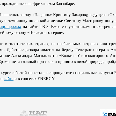
а, проходившего в африканском Занзибаре.
Пышненко, звезду «Пацанок» Кристину Захарову, ведущего «Ох
ую чемпионку по легкой атлетике Светлану Мастеркову, попул
на сайте ТВ-3. Вместе с участниками в экстремал
ице проекта
лейному сезону «Последнего героя».
не в экзотических странах, на необитаемых островах или ср
и. Действие разворачивается на берегу Телецкого озера в Ал
манде Александра Маслакова) и «Волки». У высокогорного Алта
Сражение за главный приз, как и принято в дикой природе, прой
 в курсе событий проекта – не пропустите специальные выпус
на
и в соцсетях ENERGY.
сайте