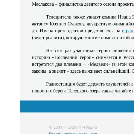
Маслакова – финалистка девятого сезона проект
Телезрители также увидят комика Ивана 
актрису Ксению Суркову, двукратную олимпийск
др. Имена претендентов представлены на
стран
(ведет реалити), которую многие помнят по юби
На этот раз участники терпят лишения 
историю «Последний герой» снимается в Росси
встретятся два племени – «Медведи» (в этой ко
законы, а значит – здесь выживает сильнейший. 
Радиостанция будет держать слушателей
новости с берега Телецкого озера также читайте 
© 2003 — 2026 ГПМ Радио
Политика конфиденциальности