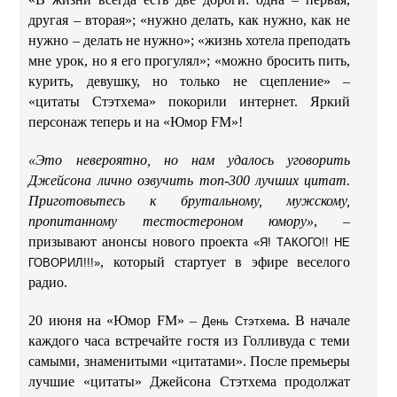
другая – вторая»; «нужно делать, как нужно, как не
нужно – делать не нужно»; «жизнь хотела преподать
мне урок, но я его прогулял»; «можно бросить пить,
курить, девушку, но только не сцепление» –
«цитаты Стэтхема» покорили интернет. Яркий
персонаж теперь и на «Юмор FM»!
«Это невероятно, но нам удалось уговорить
Джейсона лично озвучить топ-300 лучших цитат.
Приготовьтесь к брутальному, мужскому,
пропитанному тестостероном юмору»
, –
призывают анонсы нового проекта
«Я! ТАКОГО!! НЕ
, который стартует в эфире веселого
ГОВОРИЛ!!!»
радио.
20 июня на «Юмор FM» –
. В начале
День Стэтхема
каждого часа встречайте гостя из Голливуда с теми
самыми, знаменитыми «цитатами». После премьеры
лучшие «цитаты» Джейсона Стэтхема продолжат