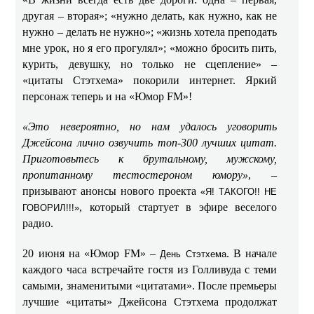
другая – вторая»; «нужно делать, как нужно, как не
нужно – делать не нужно»; «жизнь хотела преподать
мне урок, но я его прогулял»; «можно бросить пить,
курить, девушку, но только не сцепление» –
«цитаты Стэтхема» покорили интернет. Яркий
персонаж теперь и на «Юмор FM»!
«Это невероятно, но нам удалось уговорить
Джейсона лично озвучить топ-300 лучших цитат.
Приготовьтесь к брутальному, мужскому,
пропитанному тестостероном юмору»
, –
призывают анонсы нового проекта
«Я! ТАКОГО!! НЕ
, который стартует в эфире веселого
ГОВОРИЛ!!!»
радио.
20 июня на «Юмор FM» –
. В начале
День Стэтхема
каждого часа встречайте гостя из Голливуда с теми
самыми, знаменитыми «цитатами». После премьеры
лучшие «цитаты» Джейсона Стэтхема продолжат