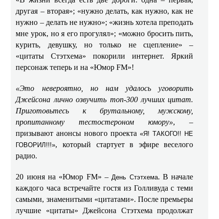
другая – вторая»; «нужно делать, как нужно, как не
нужно – делать не нужно»; «жизнь хотела преподать
мне урок, но я его прогулял»; «можно бросить пить,
курить, девушку, но только не сцепление» –
«цитаты Стэтхема» покорили интернет. Яркий
персонаж теперь и на «Юмор FM»!
«Это невероятно, но нам удалось уговорить
Джейсона лично озвучить топ-300 лучших цитат.
Приготовьтесь к брутальному, мужскому,
пропитанному тестостероном юмору»
, –
призывают анонсы нового проекта
«Я! ТАКОГО!! НЕ
, который стартует в эфире веселого
ГОВОРИЛ!!!»
радио.
20 июня на «Юмор FM» –
. В начале
День Стэтхема
каждого часа встречайте гостя из Голливуда с теми
самыми, знаменитыми «цитатами». После премьеры
лучшие «цитаты» Джейсона Стэтхема продолжат