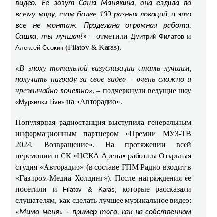
видео. Ее зовут Саша Манякина, она ездила по
всему миру, там более 130 разных локаций, и это
все не монтаж. Проделана огромная работа.
– отметили
и
Сашка, ты лучшая!»
Дмитрий Филатов
(Filatov & Karas).
Алексей Осокин
«В эпоху тотальной визуализации стать лучшим,
получить награду за свое видео – очень сложно и
чрезвычайно почетно»
, – подчеркнули ведущие шоу
на «Авторадио».
«Мурзилки Live»
Популярная радиостанция выступила генеральным
информационным партнером «Премии МУЗ-ТВ
2024. Возвращение». На протяжении всей
церемонии в СК «ЦСКА Арена» работала Открытая
студия «Авторадио» (в составе ГПМ Радио входит в
«Газпром-Медиа Холдинг»). После награждения ее
посетили и
, которые рассказали
Filatov & Karas
слушателям, как сделать лучшее музыкальное видео:
«Мимо меня» – пример того, как на собственном