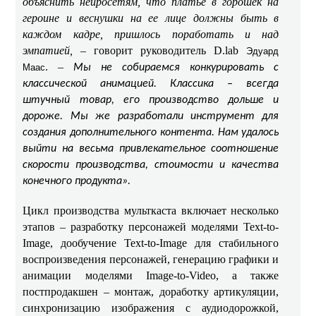
объяснить нейросетям, что платье в горошек на
героине и веснушки на ее лице должны быть в
каждом кадре, пришлось поработать и над
эмпатией,
– говорит руководитель D.lab
Эдуард
. –
Маас
Мы не собираемся конкурировать с
классической анимацией. Классика – всегда
штучный товар, его производство дольше и
дороже. Мы же разработали инструмент для
создания дополнительного контента. Нам удалось
выйти на весьма привлекательное соотношение
скорости производства, стоимости и качества
конечного продукта».
Цикл производства мульткаста включает несколько
этапов – разработку персонажей моделями Text-to-
Image, дообучение Text-to-Image для стабильного
воспроизведения персонажей, генерацию графики и
анимации моделями Image-to-Video, а также
постпродакшен – монтаж, доработку артикуляции,
синхронизацию изображения с аудиодорожкой,