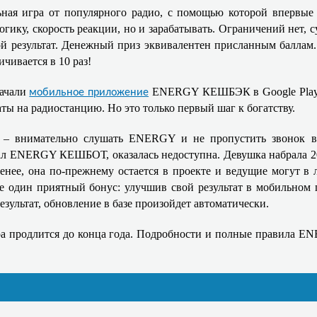
 игра от популярного радио, с помощью которой впервые м
огику, скорость реакции, но и зарабатывать. Ограничений нет, 
й результат. Денежный приз эквивалентен присланным баллам. О
ичивается в 10 раз!
качали
ENERGY КЕШБЭК в Google Play и
мобильное приложение
ты на радиостанцию. Но это только первый шаг к богатству.
– внимательно слушать ENERGY и не пропустить звонок ве
л ENERGY КЕШБОТ, оказалась недоступна. Девушка набрала 2062
менее, она по-прежнему остается в проекте и ведущие могут в 
один приятный бонус: улучшив свой результат в мобильном 
езультат, обновление в базе произойдет автоматически.
а продлится до конца года. Подробности и полные правила