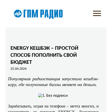
ENERGY КЕШБЭК – ПРОСТОЙ
СПОСОБ ПОПОЛНИТЬ СВОЙ
БЮДЖЕТ
25.04.2024
Популярная радиостанция запустила кешбэк-
игру, где полученные баллы меняет на деньги.
Зарабатывать, играя на телефоне – мечта многих, и
осуществить ее поможет ENERGY. Достаточно