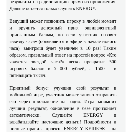
результаты на радиостанцию прямо из приложения.
Дальше остается только слушать ENERGY.
Ведущий может позвонить игроку в любой момент
и вручить денежный приз, эквивалентный
присланным баллам, но если участник назовет
«звезду часа» (объявляется в эфире в начале нового
часа), выигрыш будет увеличен в 10 раз! Таким
образом, правильный ответ на простой вопрос «Кто
является звездой часа?» легко превратит 500
игровых баллов в 5 000 рублей, а 1500 – в
пятнадцать тысяч!
Приятный бонус: улучшив свой результат в
мобильной игре, участник может заново отправить
его через приложение на радио. Игра запомнит
лучший результат, обновление в базе произойдет
автоматически. Слушайте ENERGY и
зарабатывайте настоящие деньги! Подробности и
полные правила проекта ENERGY КЕШБЭК – на