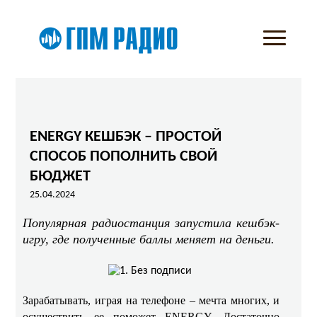
ENERGY КЕШБЭК – ПРОСТОЙ
СПОСОБ ПОПОЛНИТЬ СВОЙ
БЮДЖЕТ
25.04.2024
Популярная радиостанция запустила кешбэк-
игру, где полученные баллы меняет на деньги.
Зарабатывать, играя на телефоне – мечта многих, и
осуществить ее поможет ENERGY. Достаточно