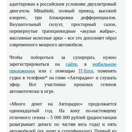
адаптирован к российским условиям: двухлитровый
двигатель Mitsubishi, полный привод, высокий
клиренс, три блокировки дифференциалов.
Внушительный силуэт, просторный салон,
перевернутые трапециевидные «акульи жабры»,
массивные колесные арки – все это дополняет образ
современного мощного автомобиля.
Чтобы побороться за суперприз, нужно
зарегистрироваться на
, в
сайте
мобильном
или с помощью
, поменять
приложении
ТГ-бота
гудки в телефоне* на гимн «Авторадио» и слушать
эфир. Все участники прошлых сезонов
автоматически в игре.
«Много денег на Авторадио» продолжается
одиннадцатый год. На кону по-настоящему
отличного сезона – 5 000 000 рублей (радиостанция
разыгрывает деньги по частям весь года) и пять
автомобилей (их дарят в суперфиналах). Первый из