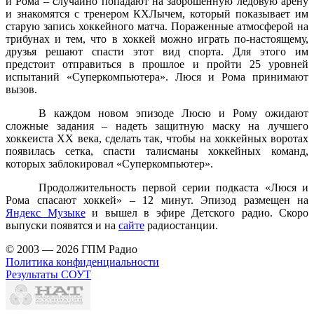
и Рома – случайно попадают на заброшенную ледовую арену
и знакомятся с тренером КХЛычем, который показывает им
старую запись хоккейного матча. Пораженные атмосферой на
трибунах и тем, что в хоккей можно играть по-настоящему,
друзья решают спасти этот вид спорта. Для этого им
предстоит отправиться в прошлое и пройти 25 уровней
испытаний «Суперкомпьютера». Люся и Рома принимают
вызов.
В каждом новом эпизоде Люсю и Рому ожидают
сложные задания – надеть защитную маску на лучшего
хоккеиста XX века, сделать так, чтобы на хоккейных воротах
появилась сетка, спасти талисманы хоккейных команд,
которых заблокировал «Суперкомпьютер».
Продолжительность первой серии подкаста «Люся и
Рома спасают хоккей» – 12 минут. Эпизод размещен на
Яндекс Музыке
и вышел в эфире Детского радио. Скоро
выпуски появятся и на
сайте
радиостанции.
© 2003 — 2026 ГПМ Радио
Политика конфиденциальности
Результаты СОУТ