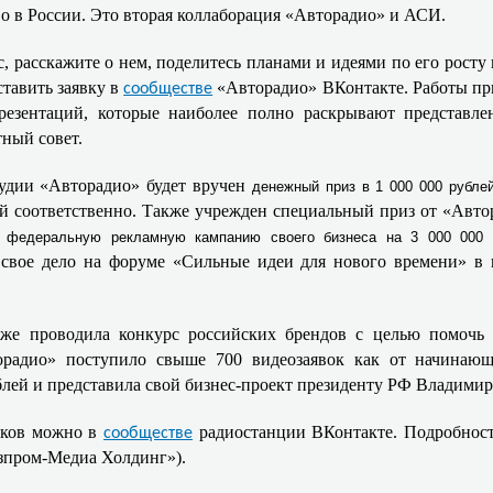
о в России. Это вторая коллаборация «Авторадио» и АСИ.
, расскажите о нем, поделитесь планами и идеями по его росту 
ставить заявку в
«Авторадио» ВКонтакте. Работы при
сообществе
резентаций, которые наиболее полно раскрывают представл
тный совет.
тудии «Авторадио» будет вручен
денежный приз в 1 000 000 рубле
лей соответственно. Также учрежден специальный приз от «Авт
т
федеральную рекламную кампанию своего бизнеса на 3 000 000 
свое дело на форуме «Сильные идеи для нового времени» в 
уже проводила конкурс российских брендов с целью помочь
орадио» поступило свыше 700 видеозаявок как от начинающ
лей и представила свой бизнес-проект президенту РФ Владимир
иков можно в
радиостанции ВКонтакте. Подробност
сообществе
азпром-Медиа Холдинг»)
.