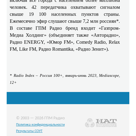
включая все города с населением более миллиона
человек. 42 передатчика охватывают сигналом
свыше 19 100 населенных пунктов страны.
Ежемесячно эфир слушают свыше 7,2 млн россиян*.
В составе ГПМ Радио бренд входит «Газпром-
Медиа Холдинг» (объединяет также «Авторадио»,
Радио ENERGY, «Юмор FM», Comedy Radio, Relax
FM, Like FM, Радио Romantika, «Радио Зенит»).
* Radio Index –
Россия
100+,
январь
-
июнь
2023, Mediascope,
12+
© 2003 — 2026 ГПМ Радио
Политика конфиденциальности
Результаты СОУТ