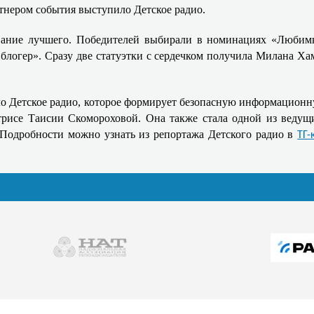
нером события выступило Детское радио.
вание лучшего. Победителей выбирали в номинациях «Любимк
логер». Сразу две статуэтки с сердечком получила Милана Ха
 Детское радио, которое формирует безопасную информационну
трисе Таисии Скомороховой. Она также стала одной из ведущи
 Подробности можно узнать из репортажа Детского радио в
ТГ-