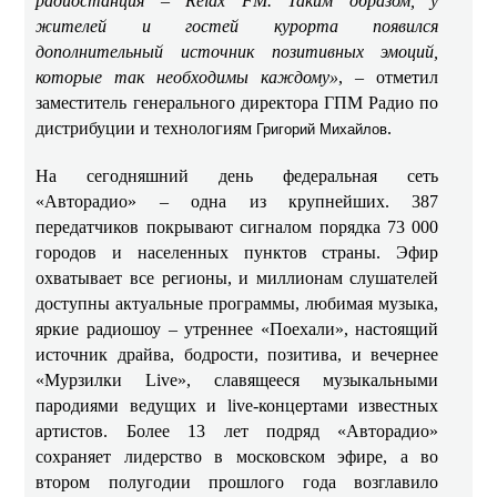
радиостанция – Relax FM. Таким образом, у
жителей и гостей курорта появился
дополнительный источник позитивных эмоций,
которые так необходимы каждому»
, – отметил
заместитель генерального директора ГПМ Радио по
дистрибуции и технологиям
.
Григорий Михайлов
На сегодняшний день федеральная сеть
«Авторадио» – одна из крупнейших. 387
передатчиков покрывают сигналом порядка 73 000
городов и населенных пунктов страны. Эфир
охватывает все регионы, и миллионам слушателей
доступны актуальные программы, любимая музыка,
яркие радиошоу – утреннее «Поехали», настоящий
источник драйва, бодрости, позитива, и вечернее
«Мурзилки Live», славящееся музыкальными
пародиями ведущих и live-концертами известных
артистов. Более 13 лет подряд «Авторадио»
сохраняет лидерство в московском эфире, а во
втором полугодии прошлого года возглавило