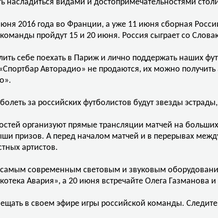
ть насладиться видами и достопримечательностями стол
юня 2016 года во Франции, а уже 11 июня сборная России
оманды пройдут 15 и 20 июня. Россия сыграет со Словак
ть себе поехать в Париж и лично поддержать наших фут
 «Спортбар Авторадио» не продаются, их можно получит
о».
болеть за российских футболистов будут звезды эстрады,
гостей организуют прямые трансляции матчей на больших
ыши призов. А перед началом матчей и в перерывах ме
тных артистов.
ую самым современным световым и звуковым оборудовани
скотека Авария», а 20 июня встречайте Олега Газманова 
вещать в своем эфире игры российской команды. Следит