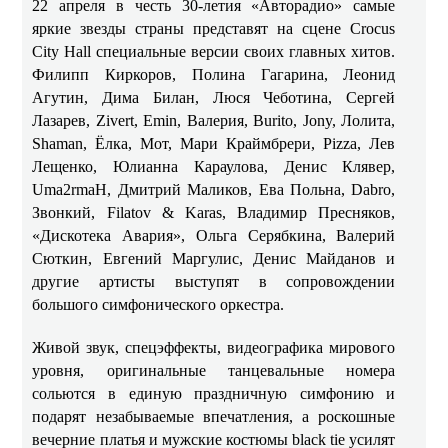
22 апреля в честь 30-летия «Авторадио» самые
яркие звезды страны представят на сцене Crocus
City Hall специальные версии своих главных хитов.
Филипп Киркоров, Полина Гагарина, Леонид
Агутин, Дима Билан, Люся Чеботина, Сергей
Лазарев, Zivert, Emin, Валерия, Burito, Jony, Лолита,
Shaman, Ёлка, Мот, Мари Краймбрери, Pizza, Лев
Лещенко, Юлианна Караулова, Денис Клявер,
Uma2rmaH, Дмитрий Маликов, Ева Польна, Dabro,
Звонкий, Filatov & Karas, Владимир Пресняков,
«Дискотека Авария», Ольга Серябкина, Валерий
Сюткин, Евгений Маргулис, Денис Майданов и
другие артисты выступят в сопровождении
большого симфонического оркестра.
Живой звук, спецэффекты, видеографика мирового
уровня, оригинальные танцевальные номера
сольются в единую праздничную симфонию и
подарят незабываемые впечатления, а роскошные
вечерние платья и мужские костюмы black tie усилят