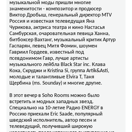
музыкальной моды пришли многие
знаменитости - композитор и продюсер
Виктор Дробыш, генеральный директор MTV
Россия и известная телеведущая Яна
Чурикова, актриса театра и кино Настасья
Самбурская, очаровательная певица Ханна,
битбоксер Вахтанг, музыкальный критик Артур
Гаспарян, певец Митя Фомин, шоумен
Гавриил Гордеев, известный под
псевдонимом Гавр, лучше артисты
музыкального лейбла Black Star inc. Клава
Кока, Скруджи и Kristina Si, группа Artik&Asti,
молодые и талантливые Elvira T, Таня
Щербина (ms. Sounday) и многие другие.
В этот вечер в Soho Rooms можно было
встретить и модных западных звезд.
Специально на 10-летие Радио ENERGY в
Россию приехали Eric Saade, популярный
шведский исполнитель, автор песен и
телеведущий, получивший широкую