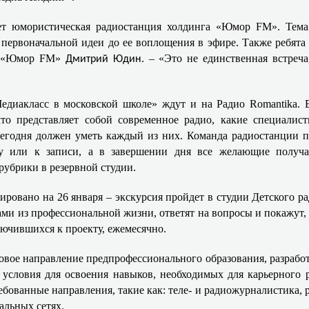
ет юмористическая радиостанция холдинга «Юмор FM». Тема
 первоначальной идеи до ее воплощения в эфире. Также ребята
ор «Юмор FM»
. – «Это не единственная встреч
Дмитрий Юдин
Медиакласс в московской школе» ждут и на Радио
Romantika
. 
то представляет собой современное радио, какие специалист
сегодня должен уметь каждый из них. Команда радиостанции п
 или к записи, а в завершении дня все желающие получа
рубрики в резервной студии.
ировано на 26 января – экскурсия пройдет в студии Детского 
и из профессиональной жизни, ответят на вопросы и покажут, к
лючившихся к проекту, ежемесячно.
новое направление предпрофессионального образования, разрабо
 условия для освоения навыков, необходимых для карьерного 
ованные направления, такие как: теле- и радиожурналистика, р
альных сетях.