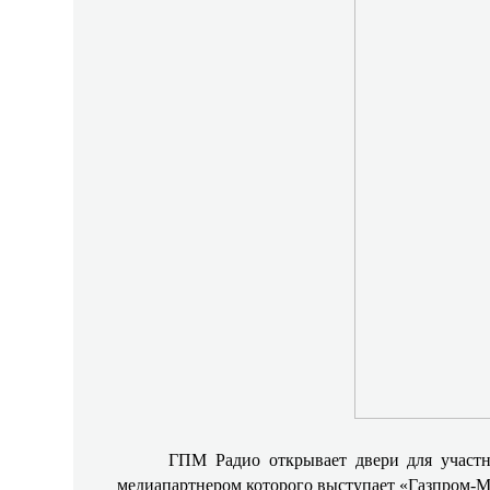
ГПМ Радио открывает двери для участн
медиапартнером которого выступает «Газпром-М